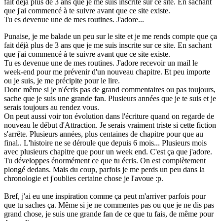
fait déjà plus de 3 ans que je me suis inscrite sur ce site. En sachant
que j'ai commencé à te suivre avant que ce site existe.
Tu es devenue une de mes routines. J'adore...
Punaise, je me balade un peu sur le site et je me rends compte que ça
fait déjà plus de 3 ans que je me suis inscrite sur ce site. En sachant
que j'ai commencé à te suivre avant que ce site existe.
Tu es devenue une de mes routines. J'adore recevoir un mail le
week-end pour me prévenir d'un nouveau chapitre. Et peu importe
ou je suis, je me précipite pour le lire.
Donc même si je n'écris pas de grand commentaires ou pas toujours,
sache que je suis une grande fan. Plusieurs années que je te suis et je
serais toujours au rendez vous.
On peut aussi voir ton évolution dans l'écriture quand on regarde de
nouveau le début d'Attraction. Je serais vraiment triste si cette fiction
s'arrête. Plusieurs années, plus centaines de chapitre pour que au
final.. L'histoire ne se déroule que depuis 6 mois... Plusieurs mois
avec plusieurs chapitre que pour un week end. C'est ça que j'adore.
Tu développes énormément ce que tu écris. On est complètement
plongé dedans. Mais du coup, parfois je me perds un peu dans la
chronologie et j'oublies certaine chose je l'avoue :p.
Bref, j'ai eu une inspiration comme ça peut m'arriver parfois pour
que tu saches ça. Même si je ne commentes pas ou que je ne dis pas
grand chose, je suis une grande fan de ce que tu fais, de même pour