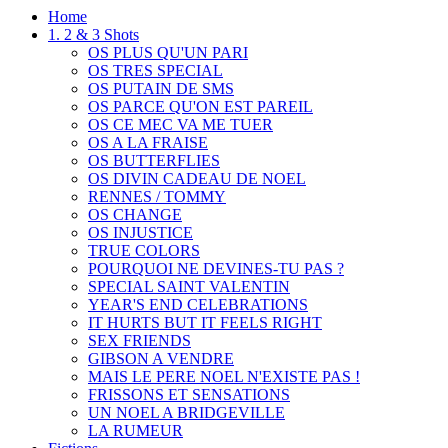
Home
1. 2 & 3 Shots
OS PLUS QU'UN PARI
OS TRES SPECIAL
OS PUTAIN DE SMS
OS PARCE QU'ON EST PAREIL
OS CE MEC VA ME TUER
OS A LA FRAISE
OS BUTTERFLIES
OS DIVIN CADEAU DE NOEL
RENNES / TOMMY
OS CHANGE
OS INJUSTICE
TRUE COLORS
POURQUOI NE DEVINES-TU PAS ?
SPECIAL SAINT VALENTIN
YEAR'S END CELEBRATIONS
IT HURTS BUT IT FEELS RIGHT
SEX FRIENDS
GIBSON A VENDRE
MAIS LE PERE NOEL N'EXISTE PAS !
FRISSONS ET SENSATIONS
UN NOEL A BRIDGEVILLE
LA RUMEUR