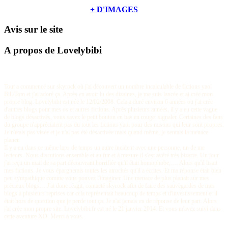
+ D'IMAGES
Avis sur le site
A propos de Lovelybibi
Tout a commencé sur skyrock où j'ai découvert un nombre incalculable de fictions yaoi
Bill/Tom et j'ai adoré ça. Après en avoir lu des dizaines, je me suis lancée et ai crée mon
propre blog. Lovelybibi est née le 12/02/2008. Cela a duré environ 6 années ou j'ai crée
d'autres blogs pour mes os et autres fictions. Après plusieurs années, il y a eu cette vague
de blogs désactivés, vous savez le petit bouton en bas en rouge: signaler. Certaines des fans
du groupe n'appréciaient pas du tout les fictions yaoi pour des raisons qui leur sont propres.
Je n'étais pas visée et je n'ai pas été désactivée mais quand même, je sentais la menace
planer.
Il y a eu dans ce même laps de temps un autre incident avec une personne, un de me
lecteurs. Nous discutions ensemble et au fur et à mesure il s'est avéré très bizarre. Un jour
j'ai reçu un mail de sa part découvrant horrifiée qu'il était homophobe,…. Alors qu'il lisait
mes fictions. Je vous épargnerais toutes les atrocités qu'il a écrites. Et ma réponse était bien
peu sympathique comme vous pouvez l'imaginer. Une menace de plus planait sur mes
précieux blogs… J'ai donc réagit, contacté skyrock afin de faire des sauvegardes de mes
blogs à plusieurs reprises car cela représentait beaucoup de temps et d'investissement et il
était hors de question que je perde tout ça. Je n'ai jamais eu de réponse de leur part. Alors
j'ai crée mon propre site. Lovelybibi.fr est né le 21 janvier 2014. Et vous m'avez suivi dans
cette aventure XD. Merci à vous.