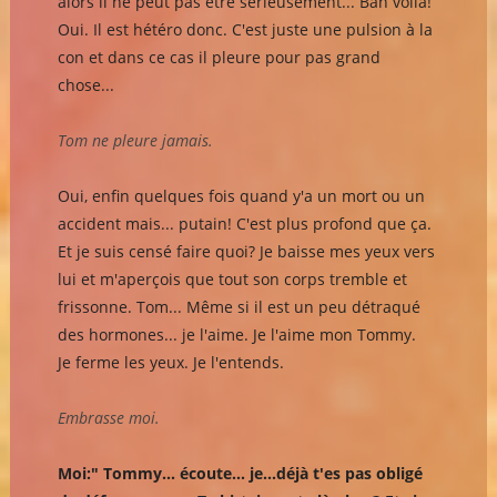
alors il ne peut pas être sérieusement... Bah voilà!
Oui. Il est hétéro donc. C'est juste une pulsion à la
con et dans ce cas il pleure pour pas grand
chose...
Tom ne pleure jamais.
Oui, enfin quelques fois quand y'a un mort ou un
accident mais... putain! C'est plus profond que ça.
Et je suis censé faire quoi? Je baisse mes yeux vers
lui et m'aperçois que tout son corps tremble et
frissonne. Tom... Même si il est un peu détraqué
des hormones... je l'aime. Je l'aime mon Tommy.
Je ferme les yeux. Je l'entends.
Embrasse moi.
Moi:" Tommy... écoute... je...déjà t'es pas obligé