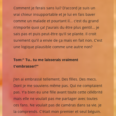
Comment je ferais sans lui? D'accord je suis un
vrai chieur insupportable et je lui en fais baver
comme un malade et pourtant il... c'est du grand
n'importe quoi ça! J'aurais du être plus gentil... je
sais pas et puis peut-être qu'il se plante. Il croit
surement qu'il a envie de ça mais en fait non. C'est
une logique plausible comme une autre non?
Tom:" Tu.. tu me laisserais vraiment
t'embrasser?"
J'en ai embrassé tellement. Des filles. Des mecs.
Dont je me souviens même pas. Qui ne comptaient
pas. Y'a bien eu une fille avant toute cette célébrité
mais elle ne voulait pas me partager avec toutes
ces fans. Ne voulait pas de caméras dans sa vie. Je
la comprends. C'était mon premier et seul béguin.