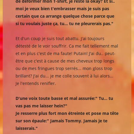
de déformer mon T-shirt, je reste là okay? Et si..
moi je veux bien t'embrasser mais je suis pas
certain que ca arrange quelque chose parce que
si tu voulais juste ça, tu... tu ne pleurerais pas."
Et d'un coup je suis tout abattu. J'ai toujours
détesté de le voir souffrir. Ca me fait tellement mal
et en plus c'est de ma faute! Putain! J'ai du.. peut-
être que c'est à cause de mes cheveux trop longs
ou de mes fringues trop serrés... mon gloss trop
brillant? J'ai du... je me colle souvent à lui alors...
Je l'entends renifler.
D'une voix toute basse et mal assurée:" Tu... tu
vas pas me laisser hein?"
Je resserre plus fort mon étreinte et pose ma tête
sur son épaule:" Jamais Tommy. Jamais je te
laisserais."