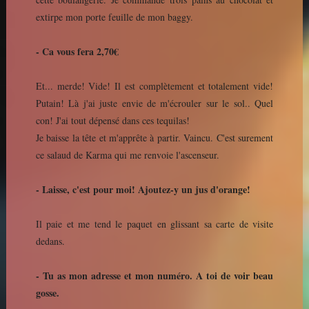
extirpe mon porte feuille de mon baggy.
- Ca vous fera 2,70€
Et... merde! Vide! Il est complètement et totalement vide!
Putain! Là j'ai juste envie de m'écrouler sur le sol.. Quel
con! J'ai tout dépensé dans ces tequilas!
Je baisse la tête et m'apprête à partir. Vaincu. C'est surement
ce salaud de Karma qui me renvoie l'ascenseur.
- Laisse, c'est pour moi! Ajoutez-y un jus d'orange!
Il paie et me tend le paquet en glissant sa carte de visite
dedans.
- Tu as mon adresse et mon numéro. A toi de voir beau
gosse.