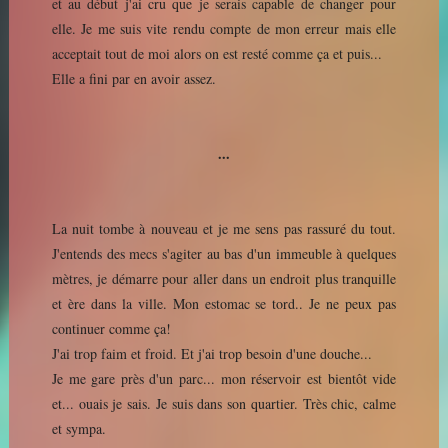
et au début j'ai cru que je serais capable de changer pour
elle. Je me suis vite rendu compte de mon erreur mais elle
acceptait tout de moi alors on est resté comme ça et puis...
Elle a fini par en avoir assez.
...
La nuit tombe à nouveau et je me sens pas rassuré du tout.
J'entends des mecs s'agiter au bas d'un immeuble à quelques
mètres, je démarre pour aller dans un endroit plus tranquille
et ère dans la ville. Mon estomac se tord.. Je ne peux pas
continuer comme ça!
J'ai trop faim et froid. Et j'ai trop besoin d'une douche...
Je me gare près d'un parc... mon réservoir est bientôt vide
et... ouais je sais. Je suis dans son quartier. Très chic, calme
et sympa.