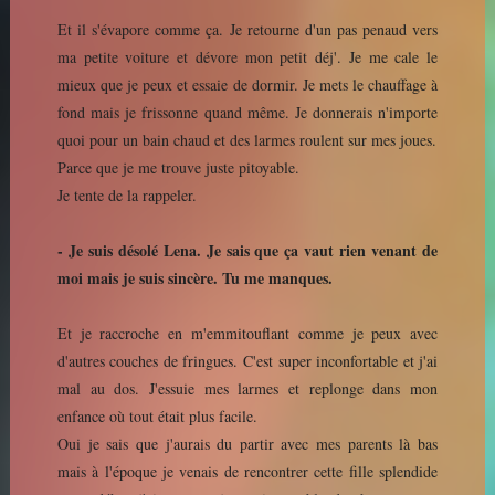
Et il s'évapore comme ça. Je retourne d'un pas penaud vers
ma petite voiture et dévore mon petit déj'. Je me cale le
mieux que je peux et essaie de dormir. Je mets le chauffage à
fond mais je frissonne quand même. Je donnerais n'importe
quoi pour un bain chaud et des larmes roulent sur mes joues.
Parce que je me trouve juste pitoyable.
Je tente de la rappeler.
- Je suis désolé Lena. Je sais que ça vaut rien venant de
moi mais je suis sincère. Tu me manques.
Et je raccroche en m'emmitouflant comme je peux avec
d'autres couches de fringues. C'est super inconfortable et j'ai
mal au dos. J'essuie mes larmes et replonge dans mon
enfance où tout était plus facile.
Oui je sais que j'aurais du partir avec mes parents là bas
mais à l'époque je venais de rencontrer cette fille splendide