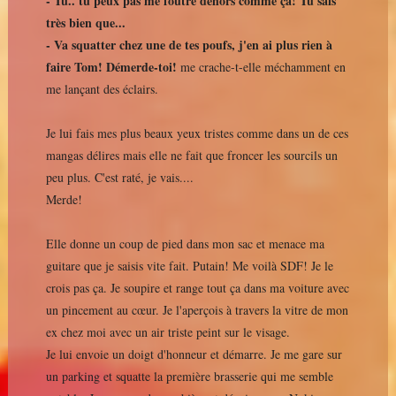
- Tu.. tu peux pas me foutre dehors comme ça! Tu sais
très bien que...
- Va squatter chez une de tes poufs, j'en ai plus rien à
faire Tom! Démerde-toi!
me crache-t-elle méchamment en
me lançant des éclairs.
Je lui fais mes plus beaux yeux tristes comme dans un de ces
mangas délires mais elle ne fait que froncer les sourcils un
peu plus. C'est raté, je vais....
Merde!
Elle donne un coup de pied dans mon sac et menace ma
guitare que je saisis vite fait. Putain! Me voilà SDF! Je le
crois pas ça. Je soupire et range tout ça dans ma voiture avec
un pincement au cœur. Je l'aperçois à travers la vitre de mon
ex chez moi avec un air triste peint sur le visage.
Je lui envoie un doigt d'honneur et démarre. Je me gare sur
un parking et squatte la première brasserie qui me semble