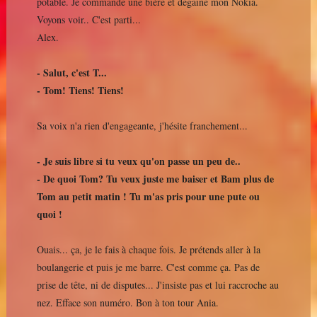
potable. Je commande une bière et dégaine mon Nokia.
Voyons voir.. C'est parti...
Alex.
- Salut, c'est T...
- Tom! Tiens! Tiens!
Sa voix n'a rien d'engageante, j'hésite franchement...
- Je suis libre si tu veux qu'on passe un peu de..
- De quoi Tom? Tu veux juste me baiser et Bam plus de
Tom au petit matin ! Tu m'as pris pour une pute ou
quoi !
Ouais... ça, je le fais à chaque fois. Je prétends aller à la
boulangerie et puis je me barre. C'est comme ça. Pas de
prise de tête, ni de disputes... J'insiste pas et lui raccroche au
nez. Efface son numéro. Bon à ton tour Ania.