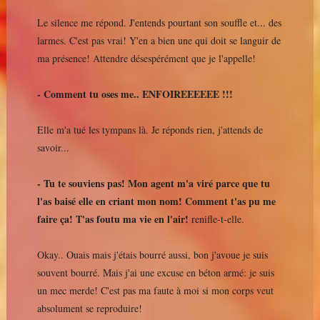
Le silence me répond. J'entends pourtant son souffle et... des
larmes. C'est pas vrai! Y'en a bien une qui doit se languir de
ma présence! Attendre désespérément que je l'appelle!
- Comment tu oses me.. ENFOIREEEEEE !!!
Elle m'a tué les tympans là. Je réponds rien, j'attends de
savoir...
- Tu te souviens pas! Mon agent m'a viré parce que tu
l'as baisé elle en criant mon nom! Comment t'as pu me
faire ça! T'as foutu ma vie en l'air!
renifle-t-elle.
Okay.. Ouais mais j'étais bourré aussi, bon j'avoue je suis
souvent bourré. Mais j'ai une excuse en béton armé: je suis
un mec merde! C'est pas ma faute à moi si mon corps veut
absolument se reproduire!