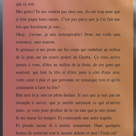
que ce soit.
Mes potes? Ils me veulent pas chez eux, ils ont trop peur que
je leur pique leurs nanas.. C'est pas parce que je l'ai fait une
fois que forcément je vais.....
Okay.. j'avoue...je suis irrécupérable! Donc me voilà sans
ressource, sans maison.
Je grimace et me perds sur les corps qui ondulent au milieu
de la piste sur un remix pourri de Guetta.. Ça vous arrive
jamais à vous, d'être au milieu de la foule, de ces gens qui
sourient, qui font la fête et d'être juste à côté d'eux avec
votre cœur à plat et que personne ne remarque rien et qu'ils
continuent à faire la fête?
Bah moi là je suis en plein dedans. Je sais que je suis pas un
exemple à suivre, que je mérite surement ce qui m'arrive
mais.. je veux juste profiter de la vie tant que je suis jeune.
Je me masse les tempes. Et commande une autre tequila.
Et prends racine là à moitié somnolant. Dans quelques
heures ils sortiront tout le monde dehors et moi? J'irais où?