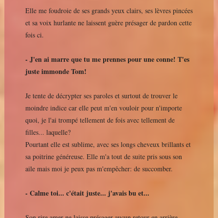
Elle me foudroie de ses grands yeux clairs, ses lèvres pincées
et sa voix hurlante ne laissent guère présager de pardon cette
fois ci.
- J'en ai marre que tu me prennes pour une conne! T'es
juste immonde Tom!
Je tente de décrypter ses paroles et surtout de trouver le
moindre indice car elle peut m'en vouloir pour n'importe
quoi, je l'ai trompé tellement de fois avec tellement de
filles... laquelle?
Pourtant elle est sublime, avec ses longs cheveux brillants et
sa poitrine généreuse. Elle m'a tout de suite pris sous son
aile mais moi je peux pas m'empêcher: de succomber.
- Calme toi... c'était juste... j'avais bu et...
Son rire amer ne laisse présager aucun retour en arrière,