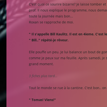
C'est quoi ce sourire bizarre? Je laisse tomber 
prof. Il nous explique le programme, nous demand
toute la journée mais bon...
Roxan se rapproche de moi.
" Il s'appelle Bill Kaulitz. Il est en 4ieme. C'est
" Bill.." répété-je rêveur.
Elle pouffe un peu. Je lui balance un bout de g
comme je peux sur ma feuille. Après samedi, je se
grand moment.
3 fiches plus tard...
Tout le monde se rue à la cantine. C'est bon.. on 
" Tomas! Viens!"