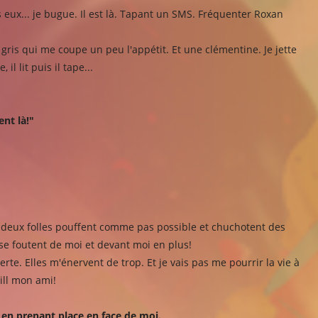
rs eux... je bugue. Il est là. Tapant un SMS. Fréquenter Roxan
 gris qui me coupe un peu l'appétit. Et une clémentine. Je jette
il lit puis il tape...
nt là!"
deux folles pouffent comme pas possible et chuchotent des
 se foutent de moi et devant moi en plus!
erte. Elles m'énervent de trop. Et je vais pas me pourrir la vie à
Bill mon ami!
 en prenant place en face de moi.