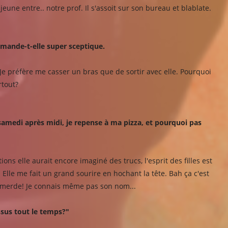
une entre.. notre prof. Il s'assoit sur son bureau et blablate.
emande-t-elle super sceptique.
 Je préfère me casser un bras que de sortir avec elle. Pourquoi
rtout?
ne samedi après midi, je repense à ma pizza, et pourquoi pas
ns elle aurait encore imaginé des trucs, l'esprit des filles est
e. Elle me fait un grand sourire en hochant la tête. Bah ça c'est
.. merde! Je connais même pas son nom...
ssus tout le temps?"