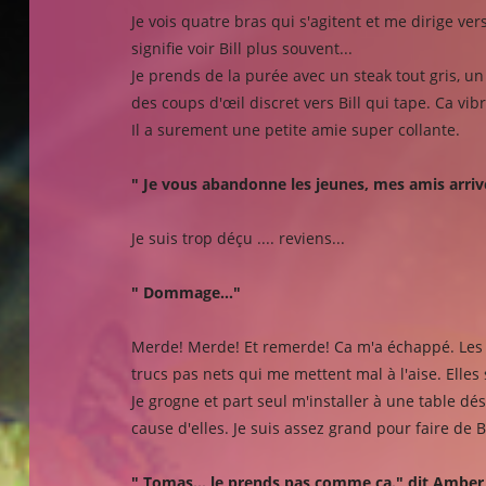
Je vois quatre bras qui s'agitent et me dirige ve
signifie voir Bill plus souvent...
Je prends de la purée avec un steak tout gris, un
des coups d'œil discret vers Bill qui tape. Ca vibre, 
Il a surement une petite amie super collante.
" Je vous abandonne les jeunes, mes amis arrive
Je suis trop déçu .... reviens...
" Dommage..."
Merde! Merde! Et remerde! Ca m'a échappé. Les 
trucs pas nets qui me mettent mal à l'aise. Elles
Je grogne et part seul m'installer à une table dés
cause d'elles. Je suis assez grand pour faire de 
" Tomas... le prends pas comme ça." dit Amber