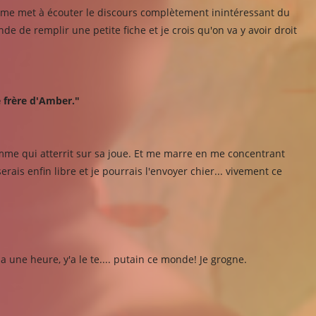
et me met à écouter le discours complètement inintéressant du
e de remplir une petite fiche et je crois qu'on va y avoir droit
 le frère d'Amber."
omme qui atterrit sur sa joue. Et me marre en me concentrant
rais enfin libre et je pourrais l'envoyer chier... vivement ce
a une heure, y'a le te.... putain ce monde! Je grogne.