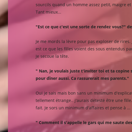
sourcils quand un homme assez petit, maigre et je
Tant mieux...
"Est ce que c'est une sorte de rendez vous?" d
Je me mords la lèvre pour pas exploser de rires.
est ce que les filles voient des sous entendus pa
Je secoue la tête.
" Nan, je voulais juste t'inviter toi et ta copi
pour dîner aussi. Ca rassurerait mes parents."
Oui je sais mais bon sans un minimum d'explicatio
tellement étrange.. j'aurais détesté être une fill
fait. Je sors un minimum d'affaires et pense à .
" Comment il s'appelle le gars qui me saute de