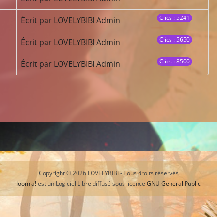
Clics : 5241
Écrit par LOVELYBIBI Admin
Clics : 5650
Écrit par LOVELYBIBI Admin
Clics : 8500
Écrit par LOVELYBIBI Admin
Copyright © 2026 LOVELYBIBI - Tous droits réservés
Joomla!
est un Logiciel Libre diffusé sous licence
GNU General Public