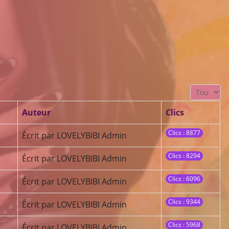
Affichage #
Auteur
Clics
Clics : 8877
Écrit par LOVELYBIBI Admin
Clics : 8294
Écrit par LOVELYBIBI Admin
Clics : 6096
Écrit par LOVELYBIBI Admin
Clics : 9344
Écrit par LOVELYBIBI Admin
Clics : 5968
Écrit par LOVELYBIBI Admin