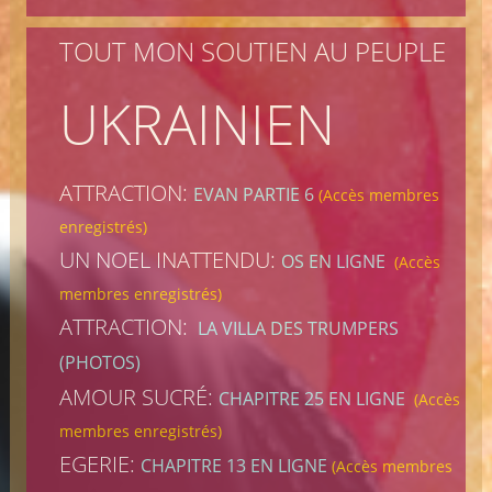
TOUT MON SOUTIEN AU PEUPLE
UKRAINIEN
ATTRACTION:
EVAN PARTIE 6
(Accès membres
enregistrés)
UN NOEL INATTENDU:
OS EN LIGNE
(Accès
membres enregistrés)
ATTRACTION:
LA VILLA DES TRUMPERS
(PHOTOS)
AMOUR SUCRÉ:
CHAPITRE 25 EN LIGNE
(Accès
membres enregistrés)
EGERIE:
CHAPITRE 13 EN LIGNE
(Accès membres