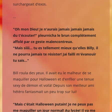
surchargeait d'exos.
...
"Oh mon Dieu! Je n'aurais jamais jamais jamais
du t'écouter!" pleurnicha le brun complètement
affolé par ce geste malencontreux.
"Mais siiii... tu es tellement mieux qu'elles Billy, il
ne pourra jamais te résister! Jai failli m'évanouir
tu sais..."
Bill roula des yeux. Il avait eu le malheur de se
maquiller pour Halloween et d'enfiler une tenue
sexy de démon et voilà! Depuis son meilleur ami
hétéro fantasmait un peu trop sur lui!
"Mais c'était Halloween putain! Je ne peux pas
me maquiller un jour normal! Au lycée! Il va me