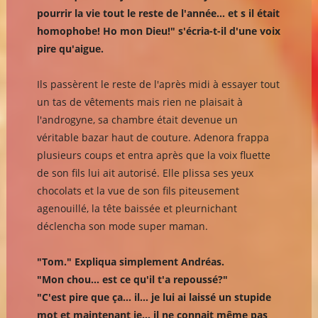
pourrir la vie tout le reste de l'année... et s il était
homophobe! Ho mon Dieu!" s'écria-t-il d'une voix
pire qu'aigue.
Ils passèrent le reste de l'après midi à essayer tout
un tas de vêtements mais rien ne plaisait à
l'androgyne, sa chambre était devenue un
véritable bazar haut de couture. Adenora frappa
plusieurs coups et entra après que la voix fluette
de son fils lui ait autorisé. Elle plissa ses yeux
chocolats et la vue de son fils piteusement
agenouillé, la tête baissée et pleurnichant
déclencha son mode super maman.
"Tom." Expliqua simplement Andréas.
"Mon chou... est ce qu'il t'a repoussé?"
"C'est pire que ça... il... je lui ai laissé un stupide
mot et maintenant je... il ne connait même pas