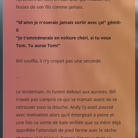
fesses de son fils comme jamais.
"M'amn je n'oserais jamais sortir avec ça!" gémit-
il
"Je t'emmènerais en voiture chéri, si tu veux
Tom. Tu auras Tom!"
Bill souffla, il n'y croyait pas une seconde.
...
Le lendemain, ils furent debout aux aurores. Bill
n'avait pas compris ce qui se tramait avant de se
retrouver sous la douche. Andy l'y avait poussé
avec motivation alors qu'il émergeait à peine et
une fois sa sortie de bain enfilée que sa mère déjà
apprêtée l'attendait de pied ferme avec le sèche-
cheveux et le lisseur. Il roula des yeux mais se