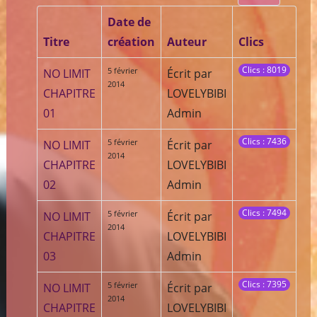
Date de
Titre
création
Auteur
Clics
Clics : 8019
5 février
NO LIMIT
Écrit par
2014
CHAPITRE
LOVELYBIBI
01
Admin
Clics : 7436
5 février
NO LIMIT
Écrit par
2014
CHAPITRE
LOVELYBIBI
02
Admin
Clics : 7494
5 février
NO LIMIT
Écrit par
2014
CHAPITRE
LOVELYBIBI
03
Admin
Clics : 7395
5 février
NO LIMIT
Écrit par
2014
CHAPITRE
LOVELYBIBI