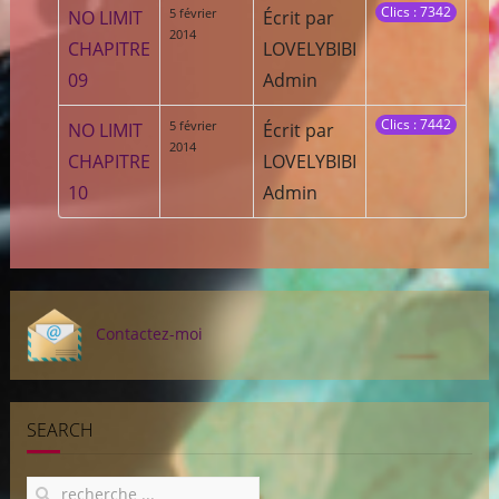
Clics : 7342
5 février
NO LIMIT
Écrit par
2014
CHAPITRE
LOVELYBIBI
09
Admin
Clics : 7442
5 février
NO LIMIT
Écrit par
2014
CHAPITRE
LOVELYBIBI
10
Admin
Contactez-moi
SEARCH