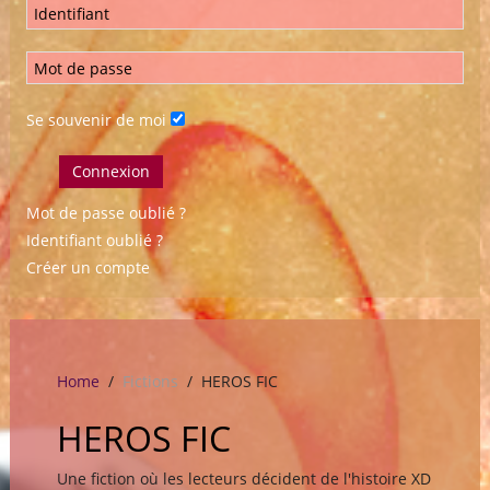
Se souvenir de moi
Connexion
Mot de passe oublié ?
Identifiant oublié ?
Créer un compte
Home
Fictions
HEROS FIC
HEROS FIC
Une fiction où les lecteurs décident de l'histoire XD