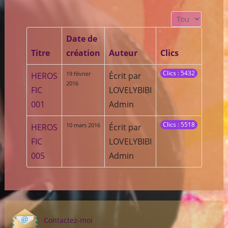
Affichage #
Date de
Titre
création
Auteur
Clics
Clics : 5432
19 février
HEROS
Écrit par
2016
FIC
LOVELYBIBI
001
Admin
Clics : 5518
10 mars 2016
HEROS
Écrit par
FIC
LOVELYBIBI
005
Admin
Contactez-moi