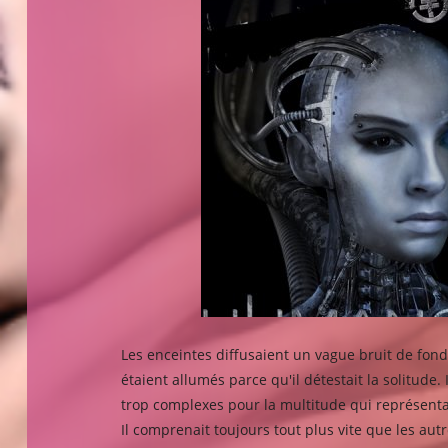
Les enceintes diffusaient un vague bruit de fond p
étaient allumés parce qu'il détestait la solitude
trop complexes pour la multitude qui représenta
Il comprenait toujours tout plus vite que les aut