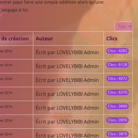
entrer pour faire une simple addition alors qu'une
 langage à lui.
Affichage #
 de création
Auteur
Clics
Clics : 4282
ier 2014
Écrit par LOVELYBIBI Admin
Clics : 6128
ier 2014
Écrit par LOVELYBIBI Admin
Clics : 6072
ier 2014
Écrit par LOVELYBIBI Admin
Clics : 6370
ier 2014
Écrit par LOVELYBIBI Admin
Clics : 3999
ier 2014
Écrit par LOVELYBIBI Admin
Clics : 3959
ier 2014
Écrit par LOVELYBIBI Admin
Clics : 3870
ier 2014
Écrit par LOVELYBIBI Admin