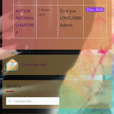
Clics : 8328
7 février
AMOUR
Écrit par
2014
INFERNAL
LOVELYBIBI
CHAPITRE
Admin
4
Contactez-moi
SEARCH